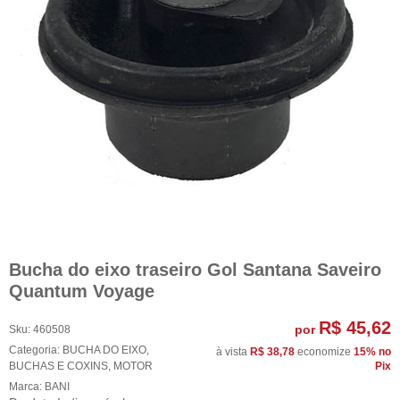
Bucha do eixo traseiro Gol Santana Saveiro
Quantum Voyage
R$ 45,62
por
Sku:
460508
Categoria:
BUCHA DO EIXO
,
à vista
R$ 38,78
economize
15%
no
BUCHAS E COXINS
,
MOTOR
Pix
Marca:
BANI