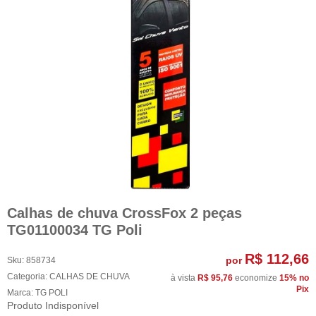
Calhas de chuva CrossFox 2 peças
TG01100034 TG Poli
R$ 112,66
por
Sku:
858734
Categoria:
CALHAS DE CHUVA
à vista
R$ 95,76
economize
15%
no
Pix
Marca:
TG POLI
Produto Indisponível