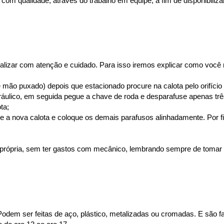
om qualidade, através do trabalho em equipe, a fim de disponibiliza
realizar com atenção e cuidado. Para isso iremos explicar como você
de mão puxado) depois que estacionado procure na calota pelo orifíci
ráulico, em seguida pegue a chave de roda e desparafuse apenas trê
ta;
ixe a nova calota e coloque os demais parafusos alinhadamente. Por fi
ta própria, sem ter gastos com mecânico, lembrando sempre de tomar
Podem ser feitas de aço, plástico, metalizadas ou cromadas. E são f