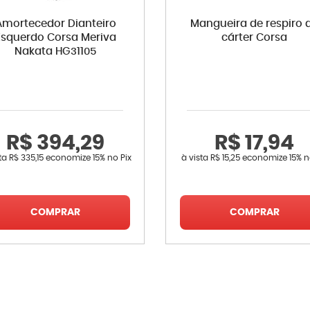
Amortecedor Dianteiro
Mangueira de respiro 
Esquerdo Corsa Meriva
cárter Corsa
Nakata HG31105
R$ 394,29
R$ 17,94
sta
R$ 335,15
economize
15%
no Pix
à vista
R$ 15,25
economize
15%
n
COMPRAR
COMPRAR