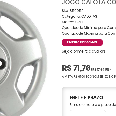
JOGO CALOTA COR
Sku:
859052
Categoria:
CALOTAS
Marca:
GRID
Quantidade Mínima para Com
Quantidade Máxima para Com
PRODUTO INDISPONÍVEL
Seja o primeira a avaliar!
R$ 71,76
(
R$ 17,94
UN)
À VISTA
R$ 61,00
ECONOMIZE
15%
NO P
FRETE E PRAZO
Simule o frete e o prazo d