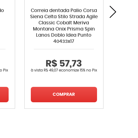
do
Correia dentada Palio Corsa
Interrup
Siena Celta Stilo Strada Agile
Celta 
Classic Cobalt Meriva
Opala C
Montana Onix Prisma Spin
Esper
Lanos Doblo Idea Punto
40433x17
R$ 57,73
R
o Pix
à vista
R$ 49,07
economize
15%
no Pix
à vista
R$ 
COMPRAR