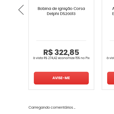
Bobina de ignição Corsa
Delphi DS20013
R$ 322,85
à vista
R$ 274,42
economize
15%
no Pix
à vi
AVISE-ME
Carregando comentários ...