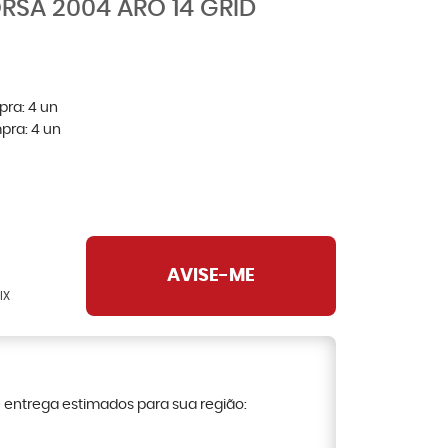
SA 2004 ARO 14 GRID
pra:
4
un
pra:
4
un
AVISE-ME
IX
e entrega estimados para sua região: