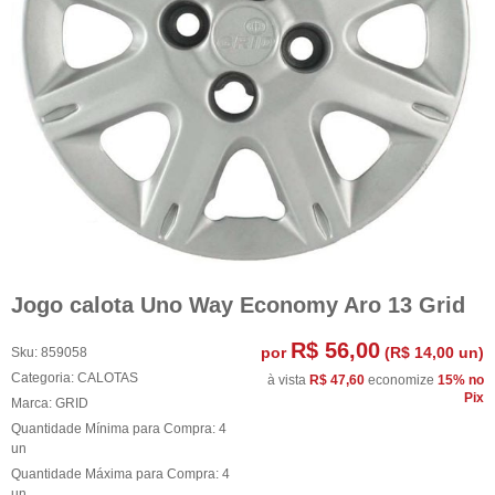
Jogo calota Uno Way Economy Aro 13 Grid
R$ 56,00
por
(
R$ 14,00
un)
Sku:
859058
Categoria:
CALOTAS
à vista
R$ 47,60
economize
15%
no
Pix
Marca:
GRID
Quantidade Mínima para Compra:
4
un
Quantidade Máxima para Compra:
4
un