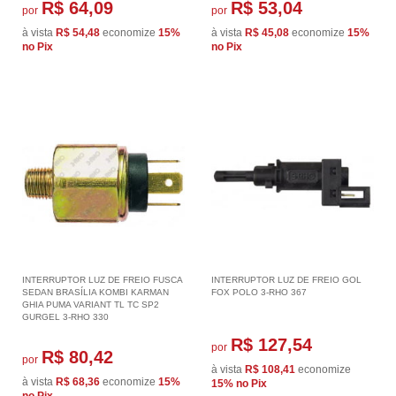
R$ 64,09
R$ 53,04
por
por
à vista
R$ 54,48
economize
15%
à vista
R$ 45,08
economize
15%
no Pix
no Pix
INTERRUPTOR LUZ DE FREIO FUSCA
INTERRUPTOR LUZ DE FREIO GOL
SEDAN BRASÍLIA KOMBI KARMAN
FOX POLO 3-RHO 367
GHIA PUMA VARIANT TL TC SP2
GURGEL 3-RHO 330
R$ 127,54
por
R$ 80,42
por
à vista
R$ 108,41
economize
à vista
R$ 68,36
economize
15%
15%
no Pix
no Pix