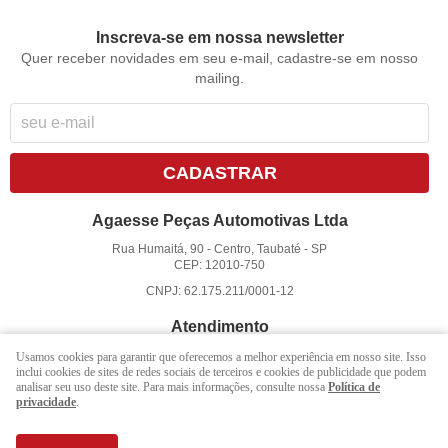
Inscreva-se em nossa newsletter
Quer receber novidades em seu e-mail, cadastre-se em nosso
mailing.
CADASTRAR
Agaesse Peças Automotivas Ltda
Rua Humaitá, 90
-
Centro, Taubaté
-
SP
CEP: 12010-750
CNPJ: 62.175.211/0001-12
Atendimento
(12)
3625-3322
Usamos cookies para garantir que oferecemos a melhor experiência em nosso site. Isso
inclui cookies de sites de redes sociais de terceiros e cookies de publicidade que podem
(12)
3625-3322
(WhatsApp)
analisar seu uso deste site. Para mais informações, consulte nossa
Política de
privacidade
.
atendimento@agaesse.com.br