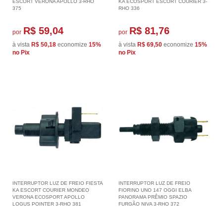
ESCORT VERONA APOLLO 3-RHO
KA ECOSPORT ESCORT COURIER 3-
375
RHO 336
R$ 59,04
R$ 81,76
por
por
à vista
R$ 50,18
economize
15%
à vista
R$ 69,50
economize
15%
no Pix
no Pix
INTERRUPTOR LUZ DE FREIO FIESTA
INTERRUPTOR LUZ DE FREIO
KA ESCORT COURIER MONDEO
FIORINO UNO 147 OGGI ELBA
VERONA ECOSPORT APOLLO
PANORAMA PRÊMIO SPAZIO
LOGUS POINTER 3-RHO 381
FURGÃO NIVA 3-RHO 372