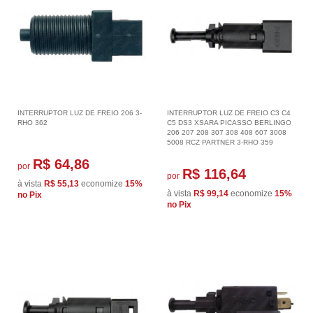
INTERRUPTOR LUZ DE FREIO 206 3-
INTERRUPTOR LUZ DE FREIO C3 C4
RHO 362
C5 DS3 XSARA PICASSO BERLINGO
206 207 208 307 308 408 607 3008
5008 RCZ PARTNER 3-RHO 359
R$ 64,86
por
R$ 116,64
por
à vista
R$ 55,13
economize
15%
à vista
R$ 99,14
economize
15%
no Pix
no Pix