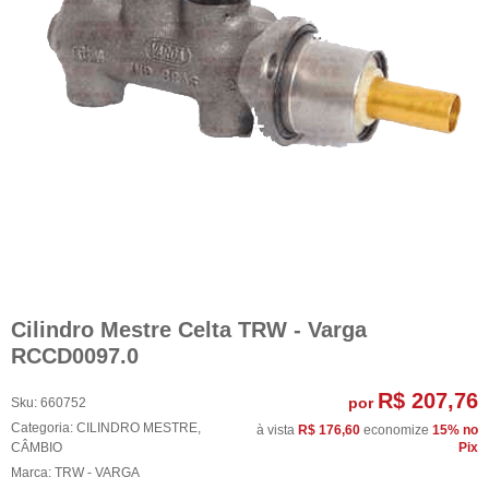
Cilindro Mestre Celta TRW - Varga
RCCD0097.0
R$ 207,76
por
Sku:
660752
Categoria:
CILINDRO MESTRE
,
à vista
R$ 176,60
economize
15%
no
CÂMBIO
Pix
Marca:
TRW - VARGA