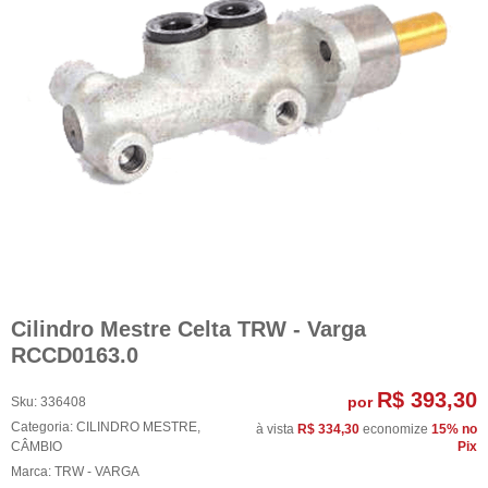
Cilindro Mestre Celta TRW - Varga
RCCD0163.0
R$ 393,30
por
Sku:
336408
Categoria:
CILINDRO MESTRE
,
à vista
R$ 334,30
economize
15%
no
CÂMBIO
Pix
Marca:
TRW - VARGA