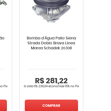
mão
Bomba d'Água Palio Siena
Strada Doblo Brava Linea
Marea Schadek 20.108
R$ 281,22
no Pix
à vista
R$ 239,04
economize
15%
no Pix
COMPRAR