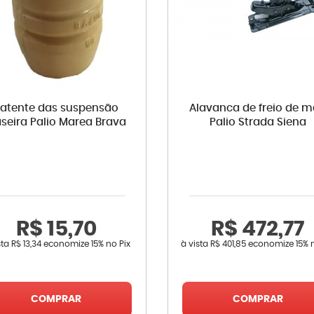
atente das suspensão
Alavanca de freio de 
aseira Palio Marea Brava
Palio Strada Siena
R$ 15,70
R$ 472,77
sta
R$ 13,34
economize
15%
no Pix
à vista
R$ 401,85
economize
15%
COMPRAR
COMPRAR