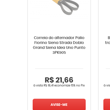
Correia do alternador Palio
B
Fiorino Siena Strada Doblo
tr
Grand Siena Idea Uno Punto
3PK905
R$ 21,66
à vista
R$ 18,41
economize
15%
no Pix
à vi
AVISE-ME