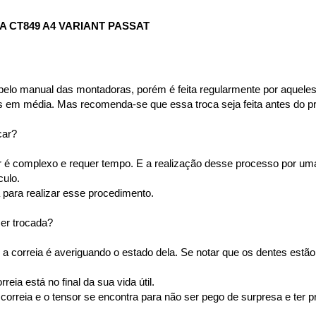
 CT849 A4 VARIANT PASSAT
pelo manual das montadoras, porém é feita regularmente por aqueles 
s em média. Mas recomenda-se que essa troca seja feita antes do p
car?
or é complexo e requer tempo. E a realização desse processo por u
ulo. 
para realizar esse procedimento.
ser trocada?
a correia é averiguando o estado dela. Se notar que os dentes estão 
ia está no final da sua vida útil.
orreia e o tensor se encontra para não ser pego de surpresa e ter p