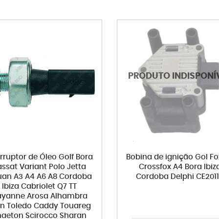
erruptor de Óleo Golf Bora
Bobina de ignição Gol Fo
assat Variant Polo Jetta
Crossfox A4 Bora Ibiz
uan A3 A4 A6 A8 Cordoba
Cordoba Delphi CE201
Ibiza Cabriolet Q7 TT
yanne Arosa Alhambra
n Toledo Caddy Touareg
haeton Scirocco Sharan