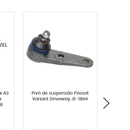
x A3
Pivô de suspensão Passat
Pastil
a
Variant Driveway JE-1894
New Bee
18
Variant 