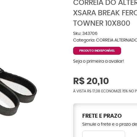
CORREIA DO ALTE
XSARA BREAK FE
TOWNER 10X800
Sku:
343706
Categoria:
CORREIA ALTERNAD
PRODUTO INDISPONÍVEL
Seja o primeira a avaliar!
R$ 20,10
À VISTA
R$ 17,08
ECONOMIZE
15%
NO P
FRETE E PRAZO
Simule o frete e o prazo d