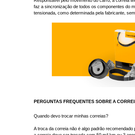
Responsável pelo movimento do carro, a correia te
faz a sincronização de todos os componentes do m
tensionada, como determinada pela fabricante, sem
PERGUNTAS FREQUENTES SOBRE A CORREIA
Quando devo trocar minhas correias?
A troca da correia não é algo padrão recomendado 
a correia deve ser trocada com 50 mil km ou 3 ano