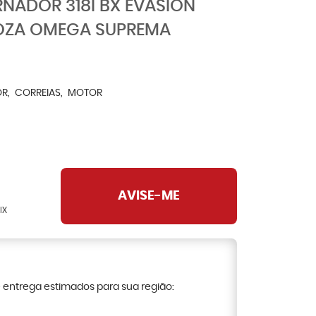
RNADOR 318I BX EVASION
ROZA OMEGA SUPREMA
OR
CORREIAS
MOTOR
AVISE-ME
IX
e entrega estimados para sua região: