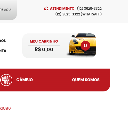
ATENDIMENTO
(12)
3625-3322
RE AQUI
(12)
3625-3322
(WHATSAPP)
DOS
MEU CARRINHO
0
R$ 0,00
NTA
CÂMBIO
QUEM SOMOS
PK1890