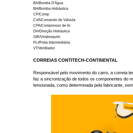
BA/Bomba D'Água
BH/Bomba Hidráulica
CP/Comp.
CVA/Comando de Válvula
CPA/Compressor de Ar
DH/Direção Hidráulica
GIR/Virabrequim
PLI/Polia Intermediária
VT/Ventilador
CORREIAS CONTITECH-CONTINENTAL
Responsável pelo movimento do carro, a correia te
faz a sincronização de todos os componentes do m
tensionada, como determinada pela fabricante, sem