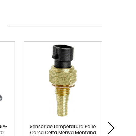
R5A-
Sensor de temperatura Palio
Band
va
Corsa Celta Meriva Montana
diante