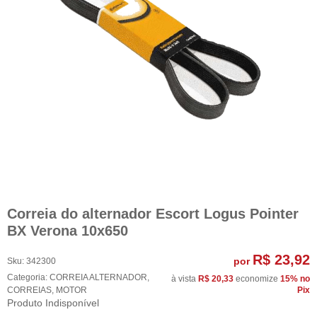
Correia do alternador Escort Logus Pointer
BX Verona 10x650
R$ 23,92
por
Sku:
342300
Categoria:
CORREIA ALTERNADOR
,
à vista
R$ 20,33
economize
15%
no
CORREIAS
,
MOTOR
Pix
Produto Indisponível