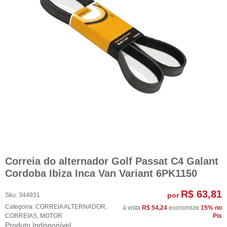
Correia do alternador Golf Passat C4 Galant
Cordoba Ibiza Inca Van Variant 6PK1150
R$ 63,81
por
Sku:
344931
Categoria:
CORREIA ALTERNADOR
,
à vista
R$ 54,24
economize
15%
no
CORREIAS
,
MOTOR
Pix
Produto Indisponível