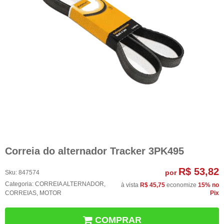
Correia do alternador Tracker 3PK495
R$ 53,82
por
Sku:
847574
Categoria:
CORREIA ALTERNADOR
,
à vista
R$ 45,75
economize
15%
no
CORREIAS
,
MOTOR
Pix
COMPRAR