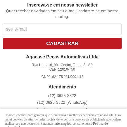
Inscreva-se em nossa newsletter
Quer receber novidades em seu e-mail, cadastre-se em nosso
mailing.
CADASTRAR
Agaesse Peças Automotivas Ltda
Rua Humaitá, 90
-
Centro, Taubaté
-
SP
CEP: 12010-750
CNPJ: 62.175.211/0001-12
Atendimento
(12)
3625-3322
(12)
3625-3322
(WhatsApp)
atendimento@agaesse.com.br
Usamos cookies para garantir que oferecemos a melhor experiência em nosso site. Isso
inclui cookies de sites de redes sociais de terceiros e cookies de publicidade que podem
analisar seu uso deste site. Para mais informações, consulte nossa
Política de
LOJA VIRTUAL CRIADA POR