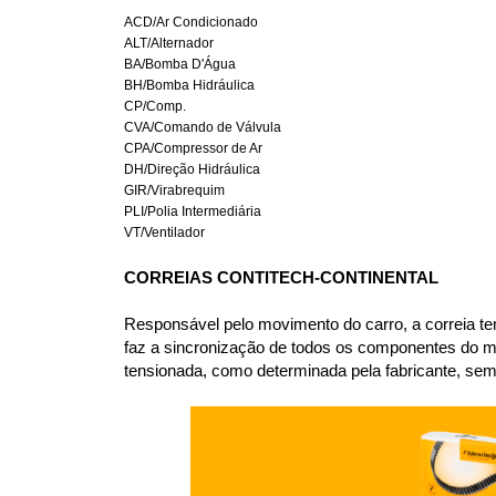
ACD/Ar Condicionado
ALT/Alternador
BA/Bomba D'Água
BH/Bomba Hidráulica
CP/Comp.
CVA/Comando de Válvula
CPA/Compressor de Ar
DH/Direção Hidráulica
GIR/Virabrequim
PLI/Polia Intermediária
VT/Ventilador
CORREIAS CONTITECH-CONTINENTAL
Responsável pelo movimento do carro, a correia te
faz a sincronização de todos os componentes do m
tensionada, como determinada pela fabricante, sem