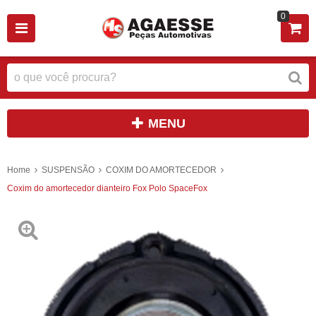
0
MENU
Home
SUSPENSÃO
COXIM DO AMORTECEDOR
Coxim do amortecedor dianteiro Fox Polo SpaceFox