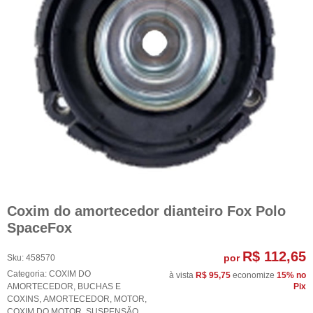
Coxim do amortecedor dianteiro Fox Polo
SpaceFox
R$ 112,65
por
Sku:
458570
Categoria:
COXIM DO
à vista
R$ 95,75
economize
15%
no
AMORTECEDOR
,
BUCHAS E
Pix
COXINS
,
AMORTECEDOR
,
MOTOR
,
COXIM DO MOTOR
,
SUSPENSÃO