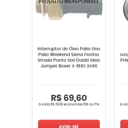
Interruptor de Óleo Palio Uno
Palio Weekend Siena Fiorino
sus
Strada Punto 500 Dobló Idea
Prê
Jumper Boxer 3-RHO 3346
R$ 69,60
à vista
R$ 59,16
economize
15%
no Pix
à vi
AVISE-ME