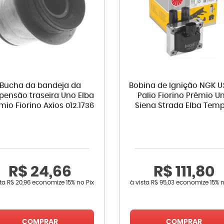
Bucha da bandeja da
Bobina de Ignição NGK U
pensão traseira Uno Elba
Palio Fiorino Prêmio U
mio Fiorino Axios 012.1736
Siena Strada Elba Tem
R$ 24,66
R$ 111,80
sta
R$ 20,96
economize
15%
no Pix
à vista
R$ 95,03
economize
15%
n
COMPRAR
COMPRAR