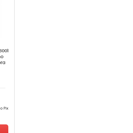
3001
no
pra
o Pix