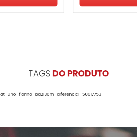
TAGS
DO PRODUTO
iat
uno
fiorino
ba2136m
diferencial
50017753