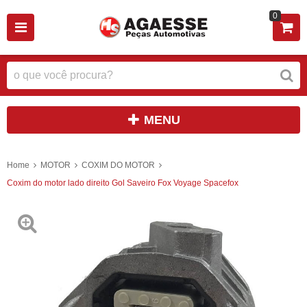
0
MENU
Home
MOTOR
COXIM DO MOTOR
Coxim do motor lado direito Gol Saveiro Fox Voyage Spacefox