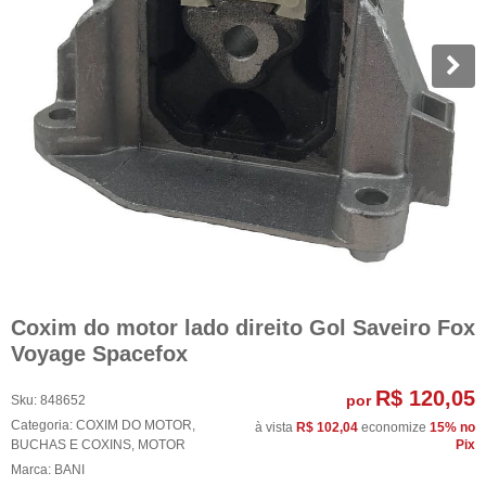
Coxim do motor lado direito Gol Saveiro Fox
Voyage Spacefox
R$ 120,05
por
Sku:
848652
Categoria:
COXIM DO MOTOR
,
à vista
R$ 102,04
economize
15%
no
BUCHAS E COXINS
,
MOTOR
Pix
Marca:
BANI