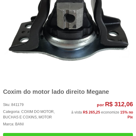
Coxim do motor lado direito Megane
R$ 312,06
por
Sku:
841179
Categoria:
COXIM DO MOTOR
,
à vista
R$ 265,25
economize
15%
no
BUCHAS E COXINS
,
MOTOR
Pix
Marca:
BANI