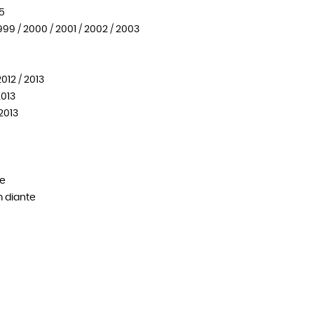
15
999 / 2000 / 2001 / 2002 / 2003
012 / 2013
2013
 2013
te
m diante