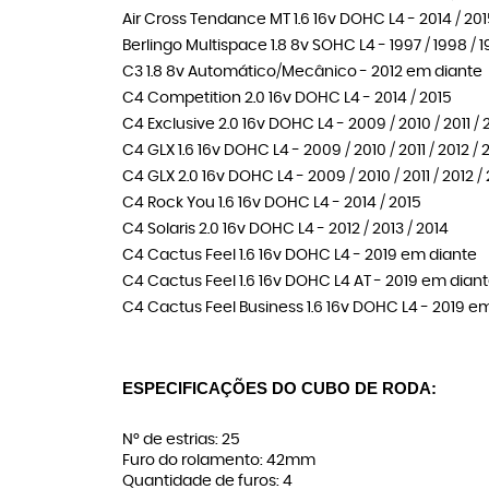
Air Cross Tendance MT 1.6 16v DOHC L4 - 2014 / 20
Berlingo Multispace 1.8 8v SOHC L4 - 1997 / 1998 / 1
C3 1.8 8v Automático/Mecânico - 2012 em diante
C4 Competition 2.0 16v DOHC L4 - 2014 / 2015
C4 Exclusive 2.0 16v DOHC L4 - 2009 / 2010 / 2011 / 2
C4 GLX 1.6 16v DOHC L4 - 2009 / 2010 / 2011 / 2012 / 
C4 GLX 2.0 16v DOHC L4 - 2009 / 2010 / 2011 / 2012 /
C4 Rock You 1.6 16v DOHC L4 - 2014 / 2015
C4 Solaris 2.0 16v DOHC L4 - 2012 / 2013 / 2014
C4 Cactus Feel 1.6 16v DOHC L4 - 2019 em diante
C4 Cactus Feel 1.6 16v DOHC L4 AT - 2019 em dian
C4 Cactus Feel Business 1.6 16v DOHC L4 - 2019 e
ESPECIFICAÇÕES DO CUBO DE RODA:
N° de estrias: 25
Furo do rolamento: 42mm
Quantidade de furos: 4