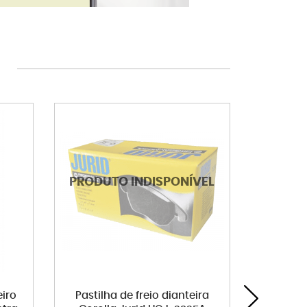
iro
Pastilha de freio dianteira
Filtro 