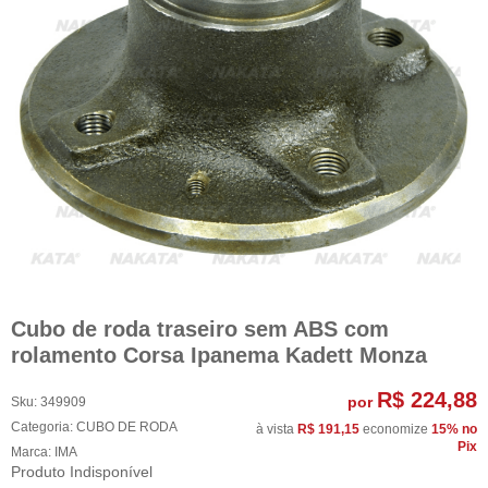
Cubo de roda traseiro sem ABS com
rolamento Corsa Ipanema Kadett Monza
R$ 224,88
por
Sku:
349909
Categoria:
CUBO DE RODA
à vista
R$ 191,15
economize
15%
no
Pix
Marca:
IMA
Produto Indisponível