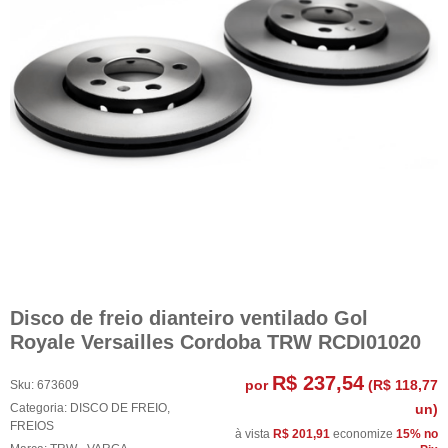
Disco de freio dianteiro ventilado Gol
Royale Versailles Cordoba TRW RCDI01020
R$ 237,54
por
(
R$ 118,77
Sku:
673609
Categoria:
DISCO DE FREIO
,
un)
FREIOS
à vista
R$ 201,91
economize
15%
no