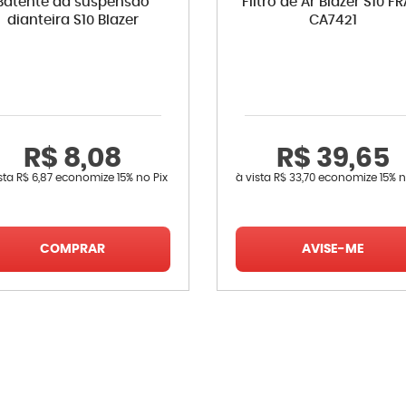
Batente da suspensão
Filtro de Ar Blazer S10 F
dianteira S10 Blazer
CA7421
R$ 8,08
R$ 39,65
sta
R$ 6,87
economize
15%
no Pix
à vista
R$ 33,70
economize
15%
n
COMPRAR
AVISE-ME