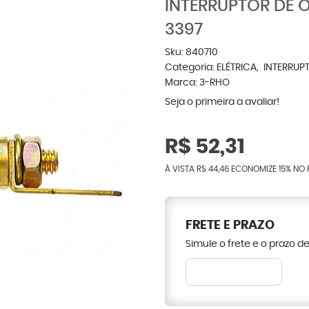
INTERRUPTOR DE Ó
3397
Sku:
840710
Categoria:
ELÉTRICA
INTERRUP
Marca:
3-RHO
Seja o primeira a avaliar!
R$ 52,31
À VISTA
R$ 44,46
ECONOMIZE
15%
NO 
FRETE E PRAZO
Simule o frete e o prazo d