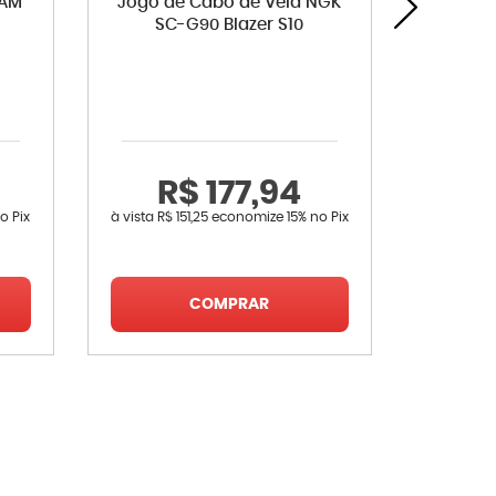
RAM
Jogo de Cabo de Vela NGK
Interrup
SC-G90 Blazer S10
Sonic T
R$ 177,94
R
o Pix
à vista
R$ 151,25
economize
15%
no Pix
à vista
R$ 
COMPRAR