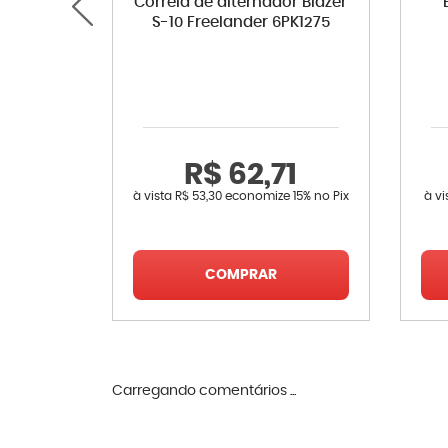
Correia de alternador Blazer
S-10 Freelander 6PK1275
R$ 62,71
à vista
R$ 53,30
economize
15%
no Pix
à vi
COMPRAR
Carregando comentários ...