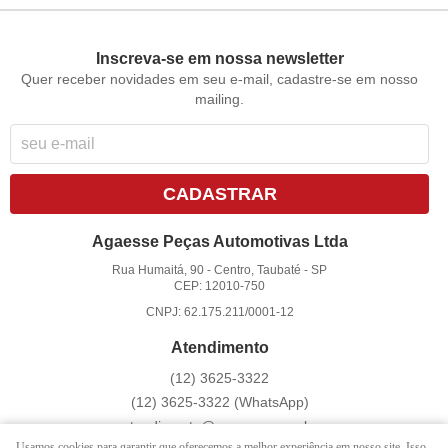
Inscreva-se em nossa newsletter
Quer receber novidades em seu e-mail, cadastre-se em nosso
mailing.
CADASTRAR
Agaesse Peças Automotivas Ltda
Rua Humaitá, 90
-
Centro, Taubaté
-
SP
CEP: 12010-750
CNPJ: 62.175.211/0001-12
Atendimento
(12)
3625-3322
(12)
3625-3322
(WhatsApp)
atendimento@agaesse.com.br
Usamos cookies para garantir que oferecemos a melhor experiência em nosso site. Isso