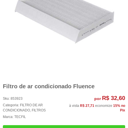
Filtro de ar condicionado Fluence
R$ 32,60
por
Sku:
853923
Categoria:
FILTRO DE AR
à vista
R$ 27,71
economize
15%
no
CONDICIONADO
,
FILTROS
Pix
Marca:
TECFIL