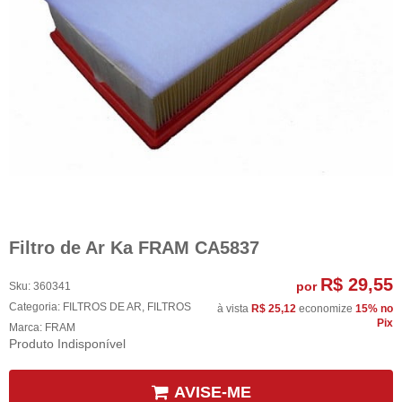
Filtro de Ar Ka FRAM CA5837
R$ 29,55
por
Sku:
360341
Categoria:
FILTROS DE AR
,
FILTROS
à vista
R$ 25,12
economize
15%
no
Pix
Marca:
FRAM
Produto Indisponível
AVISE-ME