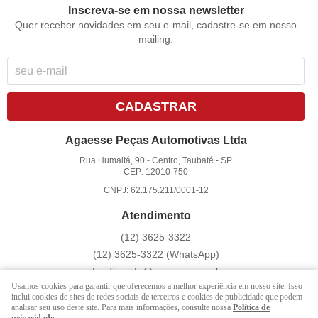
Inscreva-se em nossa newsletter
Quer receber novidades em seu e-mail, cadastre-se em nosso
mailing.
CADASTRAR
Agaesse Peças Automotivas Ltda
Rua Humaitá, 90
-
Centro, Taubaté
-
SP
CEP: 12010-750
CNPJ: 62.175.211/0001-12
Atendimento
(12)
3625-3322
(12)
3625-3322
(WhatsApp)
atendimento@agaesse.com.br
Usamos cookies para garantir que oferecemos a melhor experiência em nosso site. Isso
inclui cookies de sites de redes sociais de terceiros e cookies de publicidade que podem
analisar seu uso deste site. Para mais informações, consulte nossa
Política de
LOJA VIRTUAL CRIADA POR