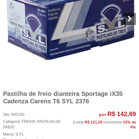
Pastilha de freio dianteira Sportage iX35
Cadenza Carens T6 SYL 2376
R$ 142,69
por
Sku:
845183
Categoria:
FREIOS
,
PASTILHA DE
à vista
R$ 121,29
economize
15%
no
FREIO
Pix
Marca:
S.Y.L