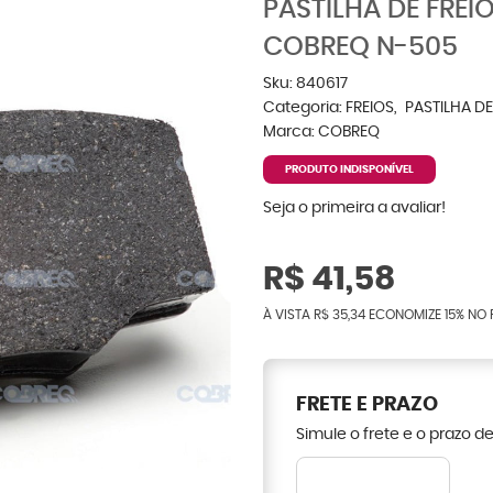
PASTILHA DE FREI
COBREQ N-505
Sku:
840617
Categoria:
FREIOS
PASTILHA DE
Marca:
COBREQ
PRODUTO INDISPONÍVEL
Seja o primeira a avaliar!
R$ 41,58
À VISTA
R$ 35,34
ECONOMIZE
15%
NO 
FRETE E PRAZO
Simule o frete e o prazo d