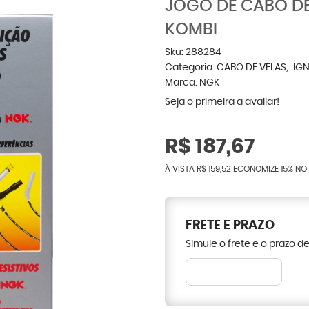
JOGO DE CABO DE
KOMBI
Sku:
288284
Categoria:
CABO DE VELAS
IG
Marca:
NGK
Seja o primeira a avaliar!
R$ 187,67
À VISTA
R$ 159,52
ECONOMIZE
15%
NO 
FRETE E PRAZO
Simule o frete e o prazo d