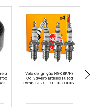
reia
Vela de Ignição NGK BP7HS
Filtro
sfox
Gol Saveiro Brasilia Fusca
Brasil
sat
Kombi G15 XEF XTC X10 X11 X12L
4