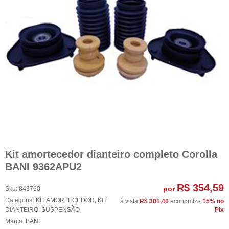
Kit amortecedor dianteiro completo Corolla
BANI 9362APU2
R$ 354,59
por
Sku:
843760
Categoria:
KIT AMORTECEDOR
,
KIT
à vista
R$ 301,40
economize
15%
no
DIANTEIRO
,
SUSPENSÃO
Pix
Marca:
BANI