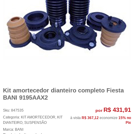
Kit amortecedor dianteiro completo Fiesta
BANI 9195AAX2
R$ 431,91
por
Sku:
847535
Categoria:
KIT AMORTECEDOR
,
KIT
à vista
R$ 367,12
economize
15%
no
DIANTEIRO
,
SUSPENSÃO
Pix
Marca:
BANI