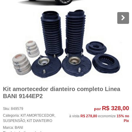
Kit amortecedor dianteiro completo Linea
BANI 9144EP2
R$ 328,00
por
Sku:
849579
Categoria:
KIT AMORTECEDOR
,
à vista
R$ 278,80
economize
15%
no
SUSPENSÃO
,
KIT DIANTEIRO
Pix
Marca:
BANI