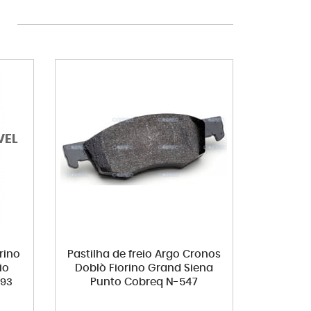
rino
Pastilha de freio Argo Cronos
io
Doblò Fiorino Grand Siena
493
Punto Cobreq N-547