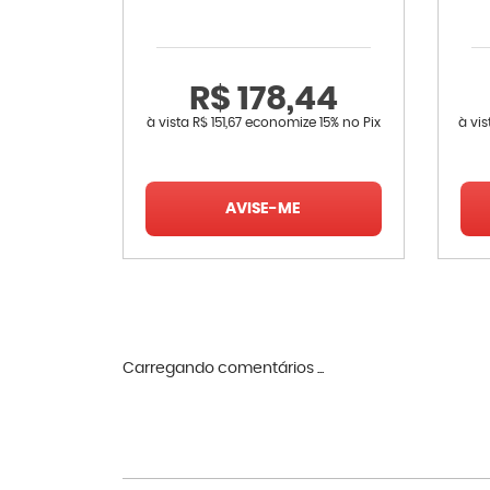
R$ 178,44
à vista
R$ 151,67
economize
15%
no Pix
à vi
AVISE-ME
Carregando comentários ...