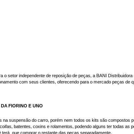
ara o setor independente de reposição de peças, a BANI Distribuido
acionamento com seus clientes, oferecendo para o mercado peças de 
DA FIORINO E UNO
s na suspensão do carro, porém nem todos os kits são compostos p
ifas, batentes, coxins e rolamentos, podendo alguns ter todas as pe
ê terá  que comprar o restante das peças separadamente.