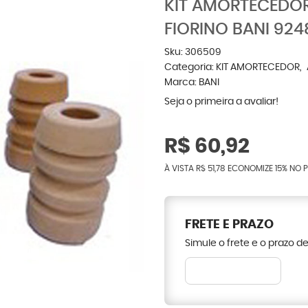
KIT AMORTECEDO
FIORINO BANI 924
Sku:
306509
Categoria:
KIT AMORTECEDOR
Marca:
BANI
Seja o primeira a avaliar!
R$ 60,92
À VISTA
R$ 51,78
ECONOMIZE
15%
NO P
FRETE E PRAZO
Simule o frete e o prazo d