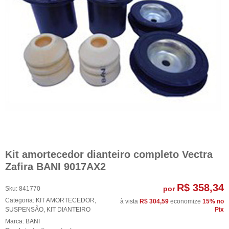
Kit amortecedor dianteiro completo Vectra
Zafira BANI 9017AX2
R$ 358,34
por
Sku:
841770
Categoria:
KIT AMORTECEDOR
,
à vista
R$ 304,59
economize
15%
no
SUSPENSÃO
,
KIT DIANTEIRO
Pix
Marca:
BANI