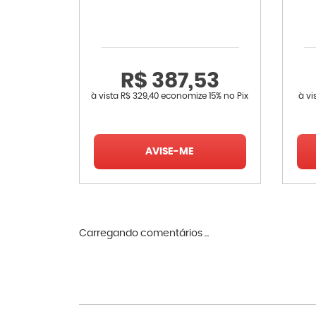
R$ 387,53
à vista
R$ 329,40
economize
15%
no Pix
à vi
AVISE-ME
Carregando comentários ...