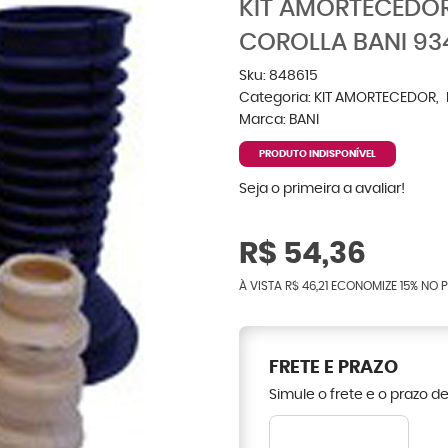
KIT AMORTECEDOR
COROLLA BANI 93
Sku:
848615
Categoria:
KIT AMORTECEDOR
Marca:
BANI
PRODUTO INDISPONÍVEL
Seja o primeira a avaliar!
R$ 54,36
À VISTA
R$ 46,21
ECONOMIZE
15%
NO P
FRETE E PRAZO
Simule o frete e o prazo d