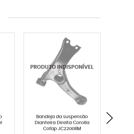
o
Bandeja da suspensão
Palheta
er
Dianteira Direita Corolla
500 Cit
Cofap JC22008M
i30 S