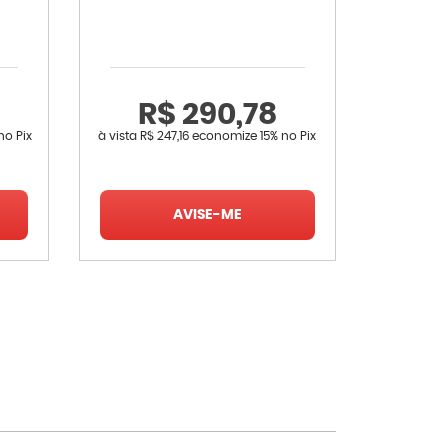
Livina 
Co
R$ 290,78
no Pix
à vista
R$ 247,16
economize
15%
no Pix
à vista
R$ 
AVISE-ME