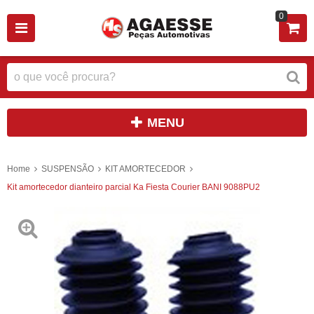
0
MENU
Home
SUSPENSÃO
KIT AMORTECEDOR
Kit amortecedor dianteiro parcial Ka Fiesta Courier BANI 9088PU2