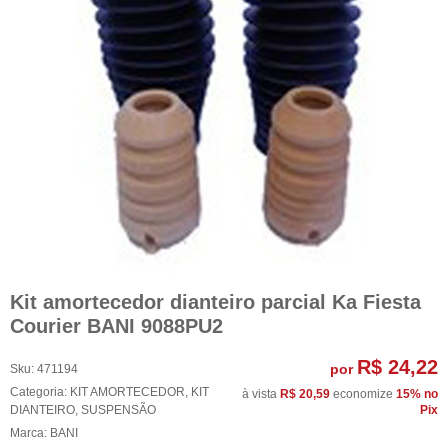
Kit amortecedor dianteiro parcial Ka Fiesta
Courier BANI 9088PU2
R$ 24,22
por
Sku:
471194
Categoria:
KIT AMORTECEDOR
,
KIT
à vista
R$ 20,59
economize
15%
no
DIANTEIRO
,
SUSPENSÃO
Pix
Marca:
BANI