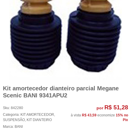
Kit amortecedor dianteiro parcial Megane
Scenic BANI 9341APU2
R$ 51,28
por
Sku:
842280
Categoria:
KIT AMORTECEDOR
,
à vista
R$ 43,59
economize
15%
no
SUSPENSÃO
,
KIT DIANTEIRO
Pix
Marca:
BANI