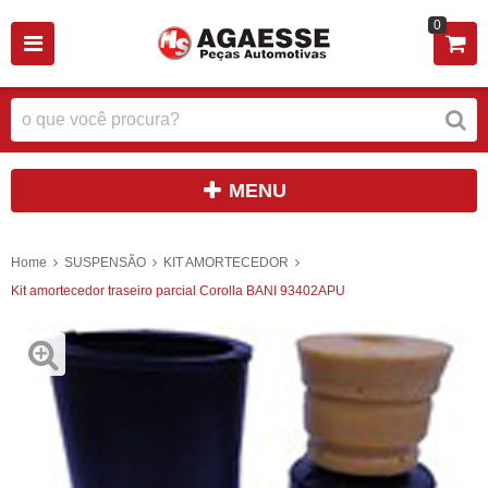
0
MENU
Home
SUSPENSÃO
KIT AMORTECEDOR
Kit amortecedor traseiro parcial Corolla BANI 93402APU