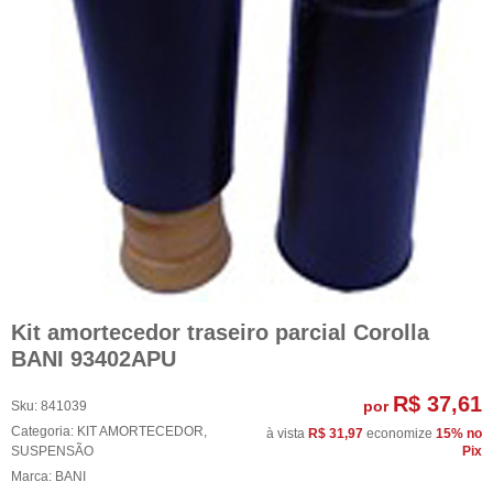
Kit amortecedor traseiro parcial Corolla
BANI 93402APU
R$ 37,61
por
Sku:
841039
Categoria:
KIT AMORTECEDOR
,
à vista
R$ 31,97
economize
15%
no
SUSPENSÃO
Pix
Marca:
BANI