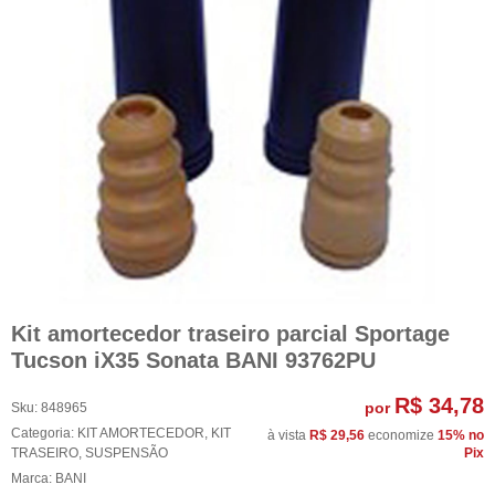
Kit amortecedor traseiro parcial Sportage
Tucson iX35 Sonata BANI 93762PU
R$ 34,78
por
Sku:
848965
Categoria:
KIT AMORTECEDOR
,
KIT
à vista
R$ 29,56
economize
15%
no
TRASEIRO
,
SUSPENSÃO
Pix
Marca:
BANI