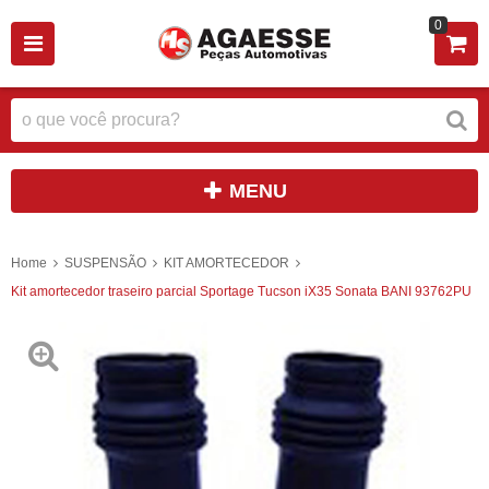
0
MENU
Home
SUSPENSÃO
KIT AMORTECEDOR
Kit amortecedor traseiro parcial Sportage Tucson iX35 Sonata BANI 93762PU