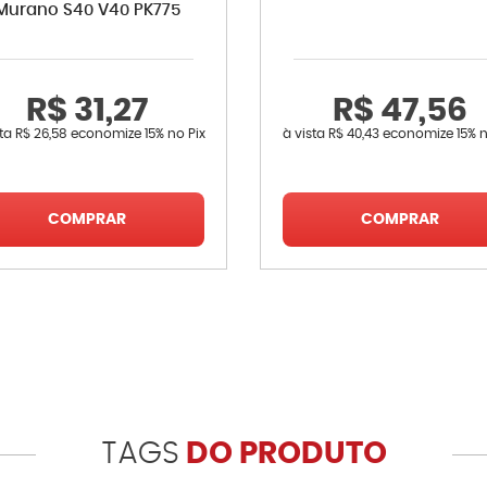
Murano S40 V40 PK775
R$ 31,27
R$ 47,56
sta
R$ 26,58
economize
15%
no Pix
à vista
R$ 40,43
economize
15%
n
COMPRAR
COMPRAR
TAGS
DO PRODUTO