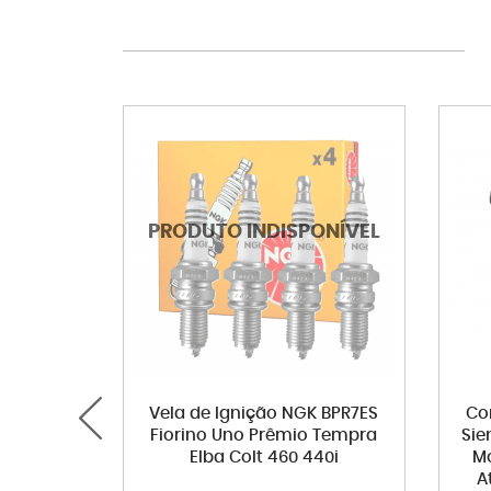
Vela de Ignição NGK BPR7ES
Co
Fiorino Uno Prêmio Tempra
Sie
Elba Colt 460 440i
Mo
A