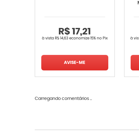
R$ 17,21
à vista
R$ 14,63
economize
15%
no Pix
à vi
AVISE-ME
Carregando comentários ...