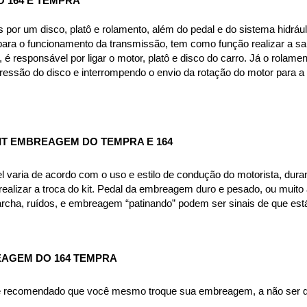
 164 E TEMPRA
or um disco, platô e rolamento, além do pedal e do sistema hidráuli
ra o funcionamento da transmissão, tem como função realizar a saí
, é responsável por ligar o motor, platô e disco do carro. Já o rola
pressão do disco e interrompendo o envio da rotação do motor para a
T EMBREAGEM DO TEMPRA E 164
aria de acordo com o uso e estilo de condução do motorista, durand
ealizar a troca do kit. Pedal da embreagem duro e pesado, ou muito al
archa, ruídos, e embreagem “patinando” podem ser sinais de que est
AGEM DO 164 TEMPRA 
 é recomendado que você mesmo troque sua embreagem, a não ser qu