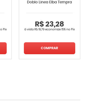
Doblo Linea Elba Tempra
R$ 23,28
R
o Pix
à vista
R$ 19,79
economize
15%
no Pix
à vista
R$ 
COMPRAR