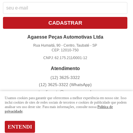
CADASTRAR
Agaesse Peças Automotivas Ltda
Rua Humaitá, 90
-
Centro, Taubaté
-
SP
CEP: 12010-750
CNPJ: 62.175.211/0001-12
Atendimento
(12)
3625-3322
(12)
3625-3322
(WhatsApp)
atendimento@agaesse.com.br
Usamos cookies para garantir que oferecemos a melhor experiência em nosso site. Isso
inclui cookies de sites de redes sociais de terceiros e cookies de publicidade que podem
analisar seu uso deste site. Para mais informações, consulte nossa
Política de
LOJA VIRTUAL CRIADA POR
privacidade
.
ENTENDI