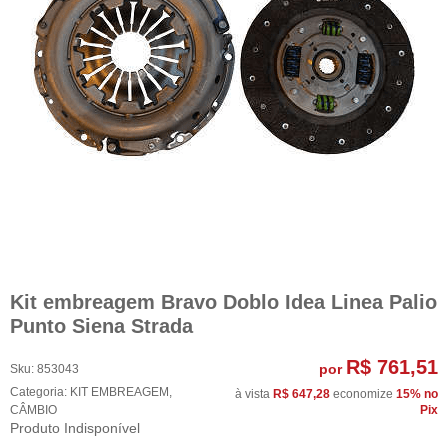
Kit embreagem Bravo Doblo Idea Linea Palio
Punto Siena Strada
R$ 761,51
por
Sku:
853043
Categoria:
KIT EMBREAGEM
,
à vista
R$ 647,28
economize
15%
no
CÂMBIO
Pix
Produto Indisponível