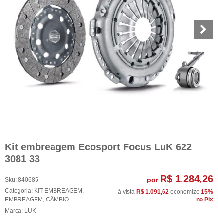
Kit embreagem Ecosport Focus LuK 622
3081 33
R$ 1.284,26
por
Sku:
840685
Categoria:
KIT EMBREAGEM
,
à vista
R$ 1.091,62
economize
15%
EMBREAGEM
,
CÂMBIO
no Pix
Marca:
LUK