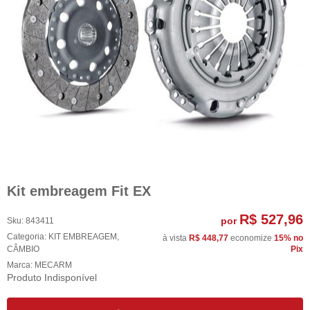
Kit embreagem Fit EX
R$ 527,96
por
Sku:
843411
Categoria:
KIT EMBREAGEM
,
à vista
R$ 448,77
economize
15%
no
CÂMBIO
Pix
Marca:
MECARM
Produto Indisponível