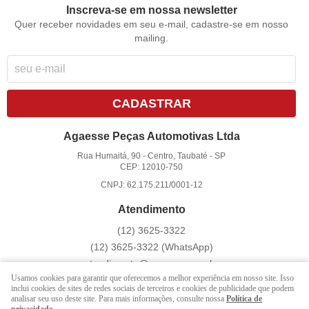
Inscreva-se em nossa newsletter
Quer receber novidades em seu e-mail, cadastre-se em nosso
mailing.
CADASTRAR
Agaesse Peças Automotivas Ltda
Rua Humaitá, 90
-
Centro, Taubaté
-
SP
CEP: 12010-750
CNPJ: 62.175.211/0001-12
Atendimento
(12)
3625-3322
(12)
3625-3322
(WhatsApp)
atendimento@agaesse.com.br
Usamos cookies para garantir que oferecemos a melhor experiência em nosso site. Isso
inclui cookies de sites de redes sociais de terceiros e cookies de publicidade que podem
analisar seu uso deste site. Para mais informações, consulte nossa
Política de
LOJA VIRTUAL CRIADA POR