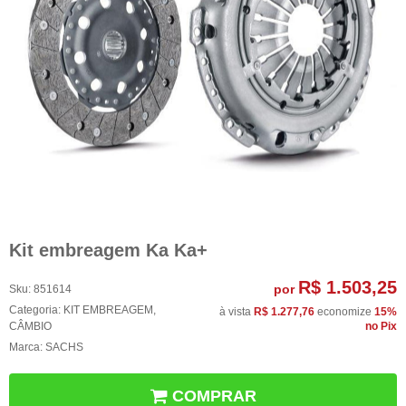
Kit embreagem Ka Ka+
R$ 1.503,25
por
Sku:
851614
Categoria:
KIT EMBREAGEM
,
à vista
R$ 1.277,76
economize
15%
CÂMBIO
no Pix
Marca:
SACHS
COMPRAR