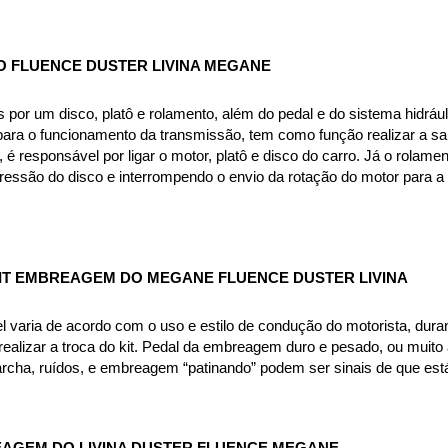
O FLUENCE DUSTER LIVINA MEGANE
or um disco, platô e rolamento, além do pedal e do sistema hidráuli
ra o funcionamento da transmissão, tem como função realizar a saí
, é responsável por ligar o motor, platô e disco do carro. Já o rola
pressão do disco e interrompendo o envio da rotação do motor para a
T EMBREAGEM DO MEGANE FLUENCE DUSTER LIVINA
aria de acordo com o uso e estilo de condução do motorista, durand
ealizar a troca do kit. Pedal da embreagem duro e pesado, ou muito al
archa, ruídos, e embreagem “patinando” podem ser sinais de que est