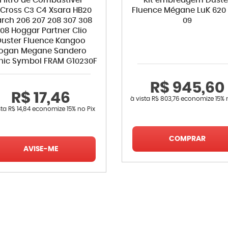
Filtro de Combustível
Kit embreagem Duste
rCross C3 C4 Xsara HB20
Fluence Mégane LuK 620 
rch 206 207 208 307 308
09
08 Hoggar Partner Clio
Duster Fluence Kangoo
ogan Megane Sandero
nic Symbol FRAM G10230F
R$ 945,60
R$ 17,46
à vista
R$ 803,76
economize
15%
sta
R$ 14,84
economize
15%
no Pix
COMPRAR
AVISE-ME