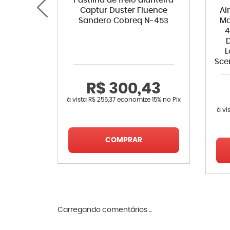
Pastilha de freio dianteira
Captur Duster Fluence
Ai
Sandero Cobreq N-453
Ma
4
L
Sce
R$ 300,43
à vista
R$ 255,37
economize
15%
no Pix
à vi
COMPRAR
Carregando comentários ...