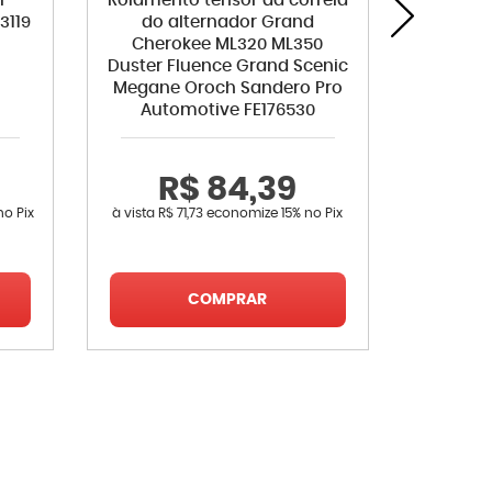
r
Rolamento tensor da correia
Corre
3119
do alternador Grand
Sceni
Cherokee ML320 ML350
Duster Fluence Grand Scenic
Megane Oroch Sandero Pro
Automotive FE176530
R$ 84,39
R
no Pix
à vista
R$ 71,73
economize
15%
no Pix
à vista
R$ 
COMPRAR