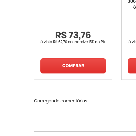
306
K
R$ 73,76
à vista
R$ 62,70
economize
15%
no Pix
à vi
COMPRAR
Carregando comentários ...