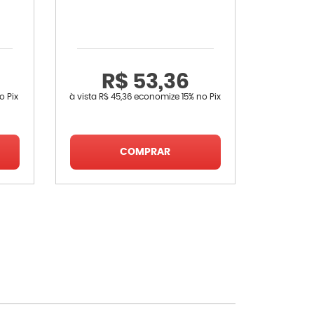
R$ 53,36
o Pix
à vista
R$ 45,36
economize
15%
no Pix
à vista
R$ 
COMPRAR