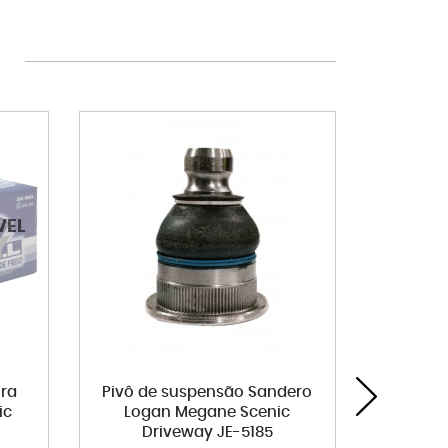
ira
Pivô de suspensão Sandero
Vareta 
ic
Logan Megane Scenic
Driveway JE-5185