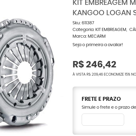
KIT EMBREAGEM 
KANGOO LOGAN 
Sku:
611387
Categoria:
KIT EMBREAGEM
CÂ
Marca:
MECARM
Seja o primeira a avaliar!
R$ 246,42
À VISTA
R$ 209,46
ECONOMIZE
15%
NO
FRETE E PRAZO
Simule o frete e o prazo d