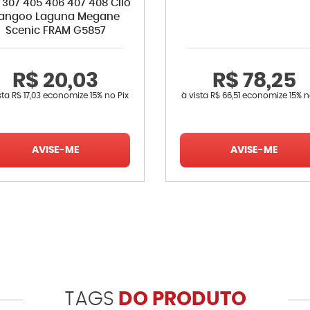
 307 405 406 407 408 Clio
angoo Laguna Megane
Scenic FRAM G5857
R$ 20,03
R$ 78,25
sta
R$ 17,03
economize
15%
no Pix
à vista
R$ 66,51
economize
15%
n
AVISE-ME
AVISE-ME
TAGS
DO PRODUTO