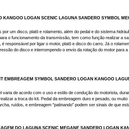
DO KANGOO LOGAN SCENIC LAGUNA SANDERO SYMBOL M
or um disco, platô e rolamento, além do pedal e do sistema hidráuli
ra o funcionamento da transmissão, tem como função realizar a saí
, é responsável por ligar o motor, platô e disco do carro. Já o rola
pressão do disco e interrompendo o envio da rotação do motor para a
IT EMBREAGEM SYMBOL SANDERO LOGAN KANGOO LAGU
aria de acordo com o uso e estilo de condução do motorista, durand
ealizar a troca do kit. Pedal da embreagem duro e pesado, ou muito al
archa, ruídos, e embreagem “patinando” podem ser sinais de que est
REAGEM DO LAGUNA SCENIC MEGANE SANDERO LOGAN K