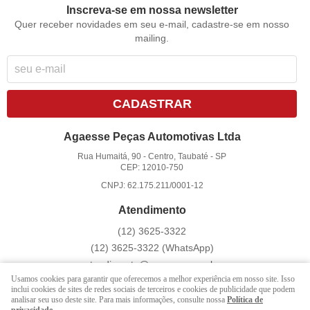
Inscreva-se em nossa newsletter
Quer receber novidades em seu e-mail, cadastre-se em nosso
mailing.
CADASTRAR
Agaesse Peças Automotivas Ltda
Rua Humaitá, 90
-
Centro, Taubaté
-
SP
CEP: 12010-750
CNPJ: 62.175.211/0001-12
Atendimento
(12)
3625-3322
(12)
3625-3322
(WhatsApp)
atendimento@agaesse.com.br
Usamos cookies para garantir que oferecemos a melhor experiência em nosso site. Isso
inclui cookies de sites de redes sociais de terceiros e cookies de publicidade que podem
analisar seu uso deste site. Para mais informações, consulte nossa
Política de
LOJA VIRTUAL CRIADA POR