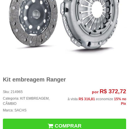
Kit embreagem Ranger
R$ 372,72
por
Sku:
214965
Categoria:
KIT EMBREAGEM
,
à vista
R$ 316,81
economize
15%
no
CÂMBIO
Pix
Marca:
SACHS
COMPRAR