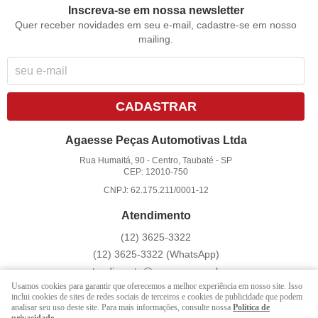
Inscreva-se em nossa newsletter
Quer receber novidades em seu e-mail, cadastre-se em nosso
mailing.
CADASTRAR
Agaesse Peças Automotivas Ltda
Rua Humaitá, 90
-
Centro, Taubaté
-
SP
CEP: 12010-750
CNPJ: 62.175.211/0001-12
Atendimento
(12)
3625-3322
(12)
3625-3322
(WhatsApp)
atendimento@agaesse.com.br
Usamos cookies para garantir que oferecemos a melhor experiência em nosso site. Isso
inclui cookies de sites de redes sociais de terceiros e cookies de publicidade que podem
analisar seu uso deste site. Para mais informações, consulte nossa
Política de
LOJA VIRTUAL CRIADA POR