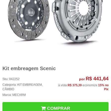
Kit embreagem Scenic
R$ 441,64
por
Sku:
842252
Categoria:
KIT EMBREAGEM
,
à vista
R$ 375,39
economize
15%
no
CÂMBIO
Pix
Marca:
MECARM
COMPRAR