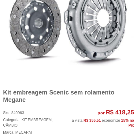
Kit embreagem Scenic sem rolamento
Megane
R$ 418,25
por
Sku:
840963
Categoria:
KIT EMBREAGEM
,
à vista
R$ 355,51
economize
15%
no
CÂMBIO
Pix
Marca:
MECARM